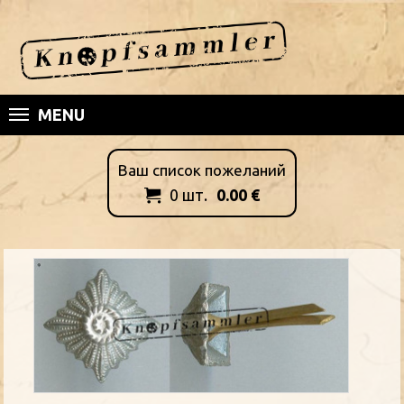
MENU
Ваш список пожеланий
0
шт.
0.00
€
