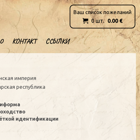
Ваш список пожеланий
0
шт.
0.00
€

О
КОНТАКТ
ССЫЛКИ
анская империя
арская республика
ниформа
доходство
чёткой идентификации