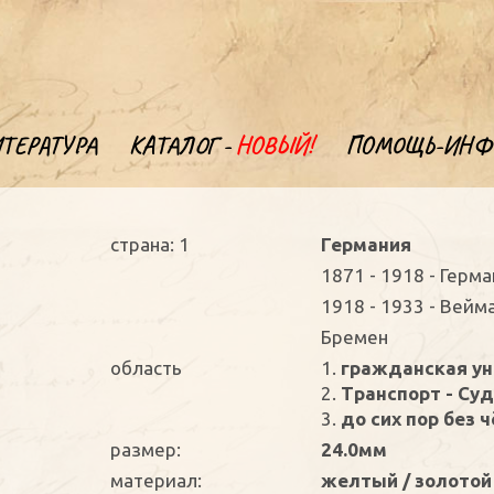
ТЕРАТУРА
КАТАЛОГ -
НОВЫЙ!
ПОМОЩЬ-ИНФ
страна: 1
Германия
1871 - 1918 - Герм
1918 - 1933 - Вейм
Бремен
oбласть
1.
гражданская у
2.
Транспорт - Су
3.
до сих пор без 
размер:
24.0мм
материал:
желтый / золотой