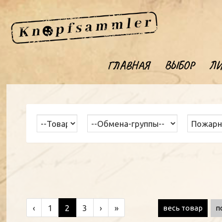
ГЛАВНАЯ
ВЫБОР
ЛИ
‹
1
2
3
›
»
весь товар
п