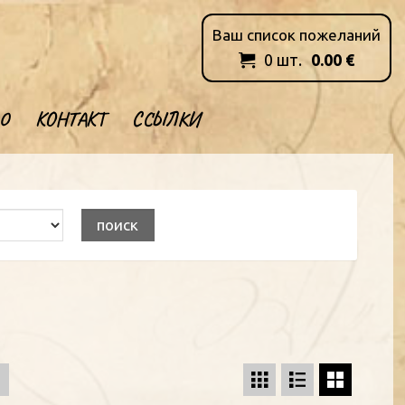
Ваш список пожеланий
0
шт.
0.00
€

О
КОНТАКТ
ССЫЛКИ
й


