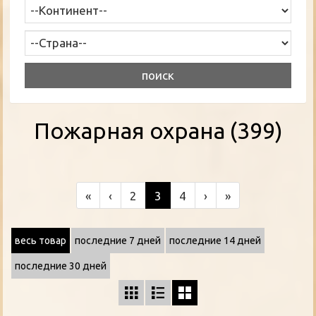
Пожарная охрана (399)
«
‹
2
3
4
›
»
весь товар
последние 7 дней
последние 14 дней
последние 30 дней


