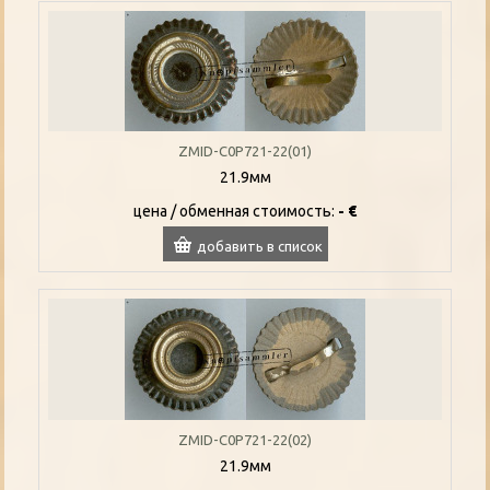
ZMID-C0P721-22(01)
21.9мм
цена / oбменная стоимость:
- €
добавить в список
ZMID-C0P721-22(02)
21.9мм