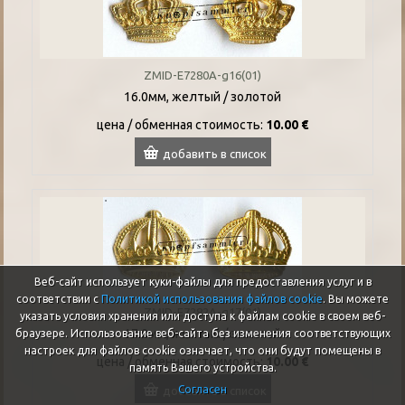
ZMID-E7280A-g16(01)
16.0мм, желтый / золотой
цена / oбменная стоимость:
10.00 €
добавить в список
Веб-сайт использует куки-файлы для предоставления услуг и в
соответствии с
Политикой использования файлов cookie
. Вы можете
ZMID-E7282A-g17(01)
указать условия хранения или доступа к файлам cookie в своем веб-
17.0мм, желтый / золотой
браузере. Использование веб-сайта без изменения соответствующих
настроек для файлов cookie означает, что они будут помещены в
цена / oбменная стоимость:
10.00 €
память Вашего устройства.
Согласен
добавить в список