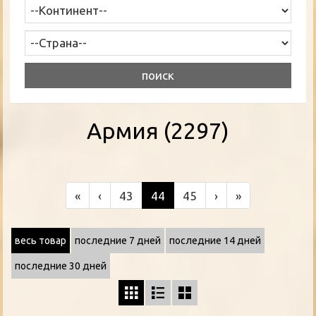
Армия (2297)
«
‹
43
44
45
›
»
весь товар
последние 7 дней
последние 14 дней
последние 30 дней


