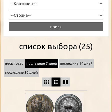
список выбора (25)
весь товар
последние 7 дней
последние 14 дней
последние 30 дней


