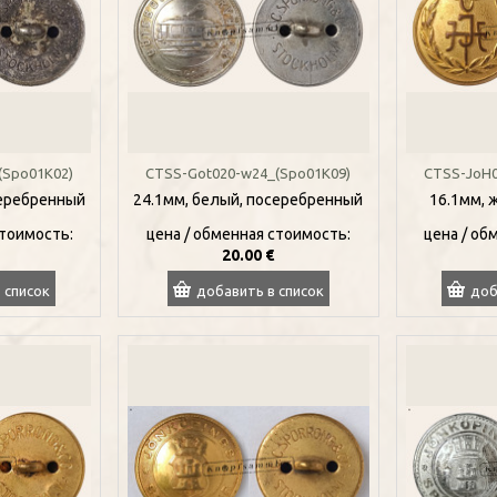
(Spo01K02)
CTSS-Got020-w24_(Spo01K09)
CTSS-JoH0
серебренный
24.1мм, белый, посеребренный
16.1мм, 
стоимость:
цена / oбменная стоимость:
цена / oб
20.00 €
 список
добавить в список
доб