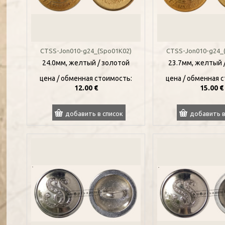
CTSS-Jon010-g24_(Spo01K02)
CTSS-Jon010-g24_
24.0мм, желтый / золотой
23.7мм, желтый 
цена / oбменная стоимость:
цена / oбменная 
12.00 €
15.00 €
добавить в список
добавить в