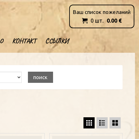
Ваш список пожеланий
0
шт.
0.00
€

О
КОНТАКТ
ССЫЛКИ


