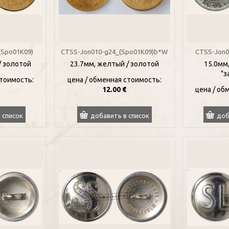
(Spo01K09)
CTSS-Jon010-g24_(Spo01K09)b*W
CTSS-Jon0
/ золотой
23.7мм, желтый / золотой
15.0мм
"з
стоимость:
цена / oбменная стоимость:
12.00 €
цена / oб
 список
добавить в список
доб