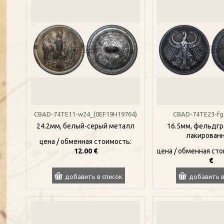
CBAD-74TE11-w24_(0EF19H19764)
CBAD-74TE23-fg
24.2мм, белый-серый металл
16.5мм, фельдгр
лакирован
цена / oбменная стоимость:
12.00 €
цена / oбменная ст
€
добавить в список
добавить в