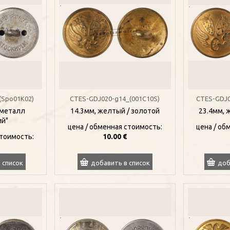
(Spo01K02)
CTES-GDJ020-g14_(001C10S)
CTES-GDJ0
 металл
14.3мм, желтый / золотой
23.4мм, 
ий"
цена / oбменная стоимость:
цена / oб
стоимость:
10.00 €
 список
добавить в список
доб