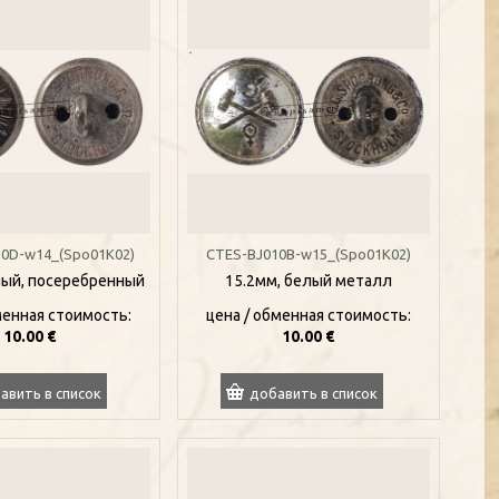
0D-w14_(Spo01K02)
CTES-BJ010B-w15_(Spo01K02)
лый, посеребренный
15.2мм, белый металл
менная стоимость:
цена / oбменная стоимость:
10.00 €
10.00 €
авить в список
добавить в список