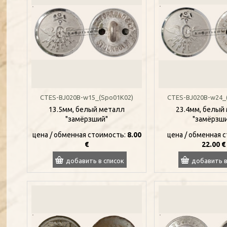
CTES-BJ020B-w15_(Spo01K02)
CTES-BJ020B-w24_
13.5мм, белый металл
23.4мм, белый
"замёрзший"
"замёрзш
цена / oбменная стоимость:
8.00
цена / oбменная 
€
22.00 €
добавить в список
добавить в