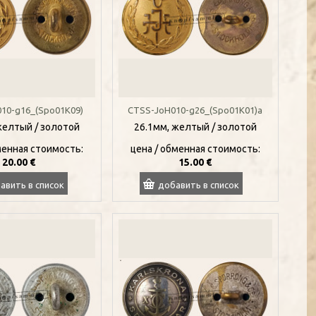
10-g16_(Spo01K09)
CTSS-JoH010-g26_(Spo01K01)a
желтый / золотой
26.1мм, желтый / золотой
менная стоимость:
цена / oбменная стоимость:
20.00 €
15.00 €
авить в список
добавить в список