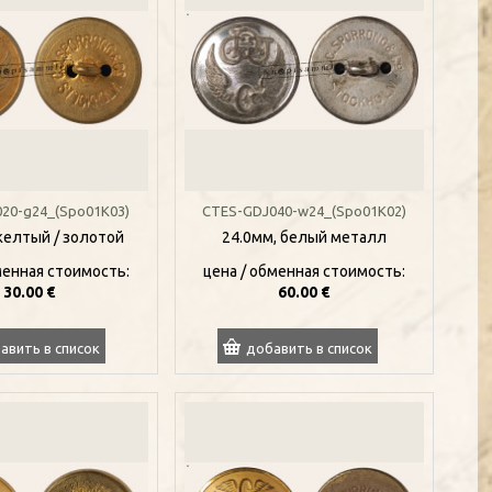
20-g24_(Spo01K03)
CTES-GDJ040-w24_(Spo01K02)
желтый / золотой
24.0мм, белый металл
менная стоимость:
цена / oбменная стоимость:
30.00 €
60.00 €
авить в список
добавить в список