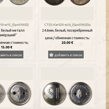
10-w15_(Spo01K02)
CTSS-Kar020-w24_(Spo01K02)a
, белый металл
24.6мм, белый, посеребренный
амёрзший"
цена / oбменная стоимость:
менная стоимость:
20.00 €
15.00 €
авить в список
добавить в список