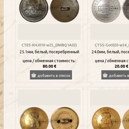
CTES-KHJ010-w25_(0WBQ1A02)
CTSS-Got020-w24_
25.1мм, белый, посеребренный
24.0мм, белый, по
цена / oбменная стоимость:
цена / oбменная 
80.00 €
20.00 €
добавить в список
добавить в