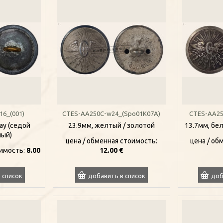
16_(001)
CTES-AA250C-w24_(Spo01K07A)
CTES-AA25
ау (седой
23.9мм, желтый / золотой
13.7мм, бе
ный)
цена / oбменная стоимость:
цена / oб
оимость:
8.00
12.00 €
 список
добавить в список
доб