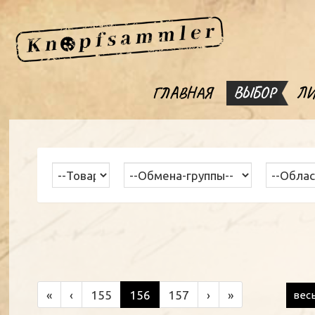
ГЛАВНАЯ
ВЫБОР
ЛИ
«
‹
155
156
157
›
»
вес