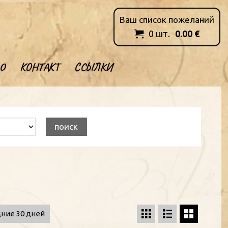
Ваш список пожеланий
0
шт.
0.00
€

О
КОНТАКТ
ССЫЛКИ
ние 30 дней


