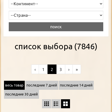
список выбора (7846)
‹
1
2
3
›
»
весь товар
последние 7 дней
последние 14 дней
последние 30 дней


