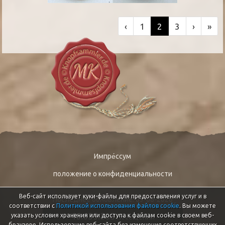
‹
1
2
3
›
»
Импре́ссум
положение о конфиденциальности
Веб-сайт использует куки-файлы для предоставления услуг и в
Последнее обновление: 09-08-2026
соответствии с
Политикой использования файлов cookie
. Вы можете
46.635.808
указать условия хранения или доступа к файлам cookie в своем веб-
Посещений
браузере. Использование веб-сайта без изменения соответствующих