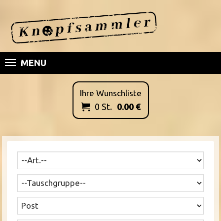
MENU
Ihre Wunschliste
0
St.
0.00
€
