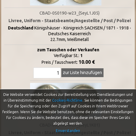
CBAD-0S0190-w23_(SeyL1J05)
Livree, Uniform - Staatsbeamte/Angestellte / Post / Polizei
Deutschland
Königshäuser - Königreich SACHSEN / 1871 - 1918 -
Deutsches Kaiserreich
22.7mm, Weißmetall
zum Tauschen oder Verkaufen
Verfügbar St.:
1
10.00 €
Preis / Tauschwert:
zur Liste hinzufügen
Die Website verwendet Cookies zur Bereitstellung von Dienstleistungen und
in Übereinstimmung mit der
Cookies-Richtlinie
.
Sie können die Bedingungen
für die Speicherung oder den Zugriff auf Cookies in Ihrem Webbrowser
festlegen. Wenn Sie die Website benutzen, ohne die relevanten Einstellungen
für Cookies zu ändern, bedeutet dies, dass diese im Speicher Ihres Geräts
abgelegt werden.
CBAD-0S0190-w23_(SeyL1K01)
Einverstanden
Livree, Uniform - Staatsbeamte/Angestellte / Post / Polizei