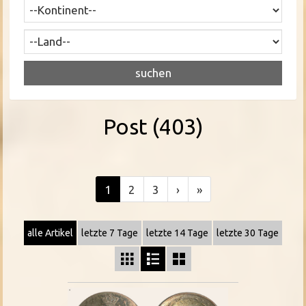
Post (403)
1
2
3
›
»
alle Artikel
letzte 7 Tage
letzte 14 Tage
letzte 30 Tage


