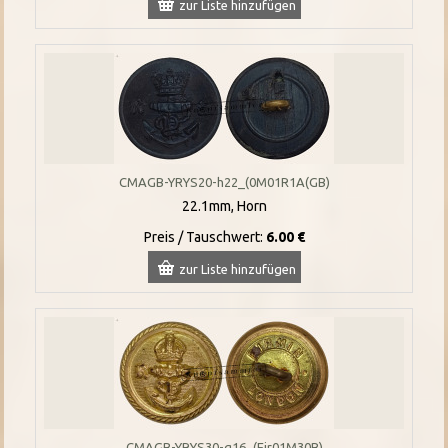
zur Liste hinzufügen
CMAGB-YRYS20-h22_(0M01R1A(GB)
22.1mm, Horn
Preis / Tauschwert:
6.00 €
zur Liste hinzufügen
CMAGB-YRYS30-g16_(Fir01M30B)