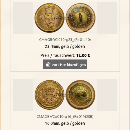
CMAGB-YCl010-g23_(Fir01J10)
23.4mm, gelb / golden
Preis / Tauschwert:
12.00 €
zur Liste hinzufügen
CMAGB-YCo010-g16_(Fir01M30B)
16.0mm, gelb / golden