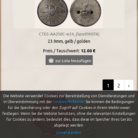
CTES-AA250C-w24_(Spo01K07A)
23.9mm, gelb / golden
Preis / Tauschwert:
12.00 €
zur Liste hinzufügen
1
2
›
Die Website verwendet Cookies zur Bereitstellung von Dienstleistungen und
in Übereinstimmung mit der
Cookies-Richtlinie
.
Sie können die Bedingungen
für die Speicherung oder den Zugriff auf Cookies in Ihrem Webbrowser
festlegen. Wenn Sie die Website benutzen, ohne die relevanten Einstellungen
für Cookies zu ändern, bedeutet dies, dass diese im Speicher Ihres Geräts
abgelegt werden.
Einverstanden