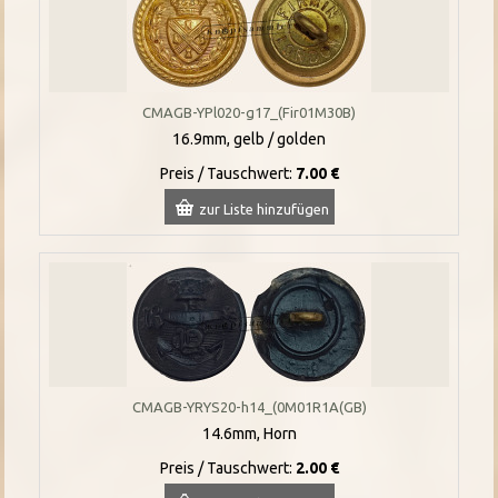
CMAGB-YPl020-g17_(Fir01M30B)
16.9mm, gelb / golden
Preis / Tauschwert:
7.00 €
zur Liste hinzufügen
CMAGB-YRYS20-h14_(0M01R1A(GB)
14.6mm, Horn
Preis / Tauschwert:
2.00 €