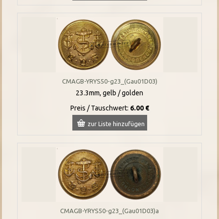
CMAGB-YRYS50-g23_(Gau01D03)
23.3mm, gelb / golden
Preis / Tauschwert:
6.00 €
zur Liste hinzufügen
CMAGB-YRYS50-g23_(Gau01D03)a