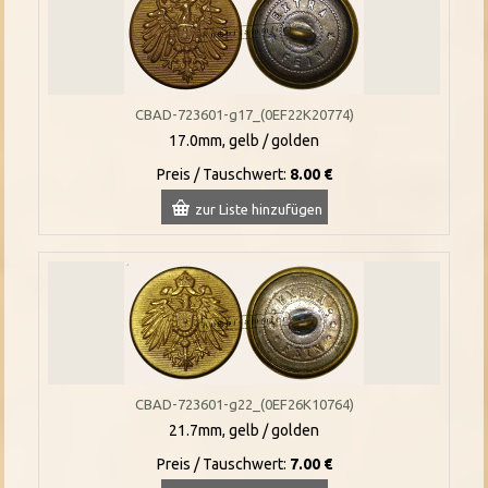
CBAD-723601-g17_(0EF22K20774)
17.0mm, gelb / golden
Preis / Tauschwert:
8.00 €
zur Liste hinzufügen
CBAD-723601-g22_(0EF26K10764)
21.7mm, gelb / golden
Preis / Tauschwert:
7.00 €