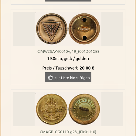
CIMW2SA-YI0010-g19_(001D01GB)
19.0mm, gelb / golden
Preis / Tauschwert:
20.00 €
zur Liste hinzufügen
CMAGB-CG0110-g23_(Fir01J10)