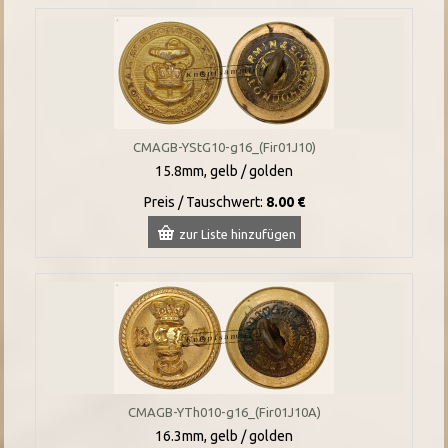
CMAGB-YStG10-g16_(Fir01J10)
15.8mm, gelb / golden
Preis / Tauschwert:
8.00 €
zur Liste hinzufügen
CMAGB-YTh010-g16_(Fir01J10A)
16.3mm, gelb / golden