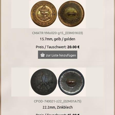
CMATR-YMo020-g15_(03M01K03)
15.7mm, gelb / golden
Preis / Tauschwert:
20.00 €
zur Liste hinzufügen
CPOD-740021-z22_(02M01A75)
22.2mm, Zinkblech