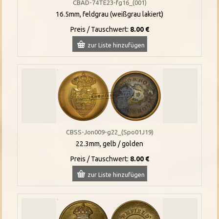
CBAD-74TE23-fg16_(001)
16.5mm, feldgrau (weißgrau lakiert)
Preis / Tauschwert:
8.00 €
zur Liste hinzufügen
CBSS-Jon009-g22_(Spo01J19)
22.3mm, gelb / golden
Preis / Tauschwert:
8.00 €
zur Liste hinzufügen