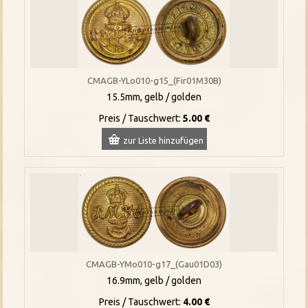
CMAGB-YLo010-g15_(Fir01M30B)
15.5mm, gelb / golden
Preis / Tauschwert:
5.00 €
zur Liste hinzufügen
CMAGB-YMo010-g17_(Gau01D03)
16.9mm, gelb / golden
Preis / Tauschwert:
4.00 €