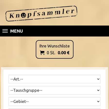
MENU
Ihre Wunschliste
0
St.
0.00
€
