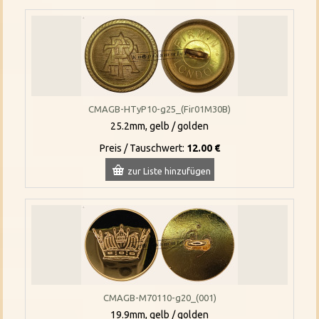
CMAGB-HTyP10-g25_(Fir01M30B)
25.2mm, gelb / golden
Preis / Tauschwert:
12.00 €
zur Liste hinzufügen
CMAGB-M70110-g20_(001)
19.9mm, gelb / golden