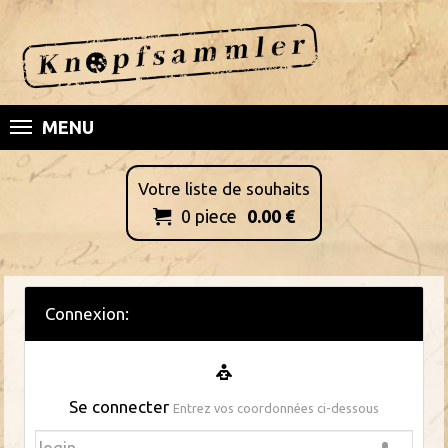
MENU
Votre liste de souhaits
0
piece
0.00
€

Connexion:
Se connecter
Entrez vos coordonnées ci-dessous