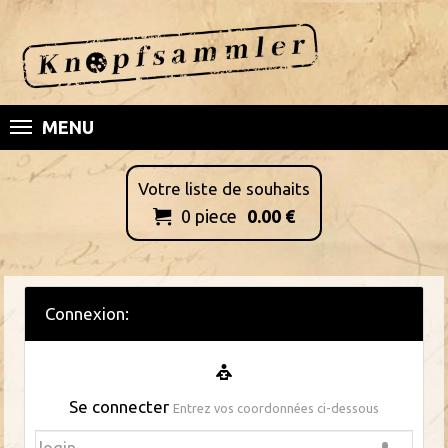
MENU
Votre liste de souhaits
0
piece
0.00
€

Connexion:
Se connecter
Entrez vos coordonnées ci-dessous