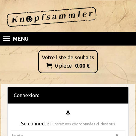
MENU
Votre liste de souhaits
0
piece
0.00
€

Connexion:
Se connecter
Entrez vos coordonnées ci-dessous