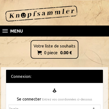
MENU
Votre liste de souhaits
0
piece
0.00
€

Connexion:
Se connecter
Entrez vos coordonnées ci-dessous