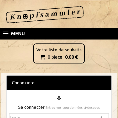
MENU
Votre liste de souhaits
0
piece
0.00
€

Connexion:
Se connecter
Entrez vos coordonnées ci-dessous