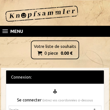
MENU
Votre liste de souhaits
0
piece
0.00
€

Connexion:
Se connecter
Entrez vos coordonnées ci-dessous