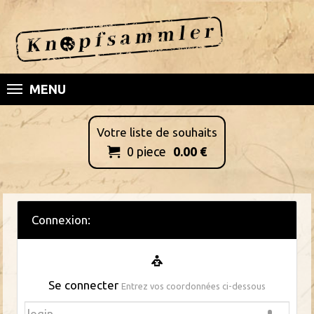
MENU
Votre liste de souhaits
0
piece
0.00
€

Connexion:
Se connecter
Entrez vos coordonnées ci-dessous