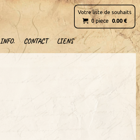
Votre liste de souhaits
0
piece
0.00
€

INFO.
CONTACT
LIENS