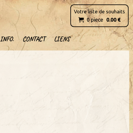
Votre liste de souhaits
0
piece
0.00
€

INFO.
CONTACT
LIENS