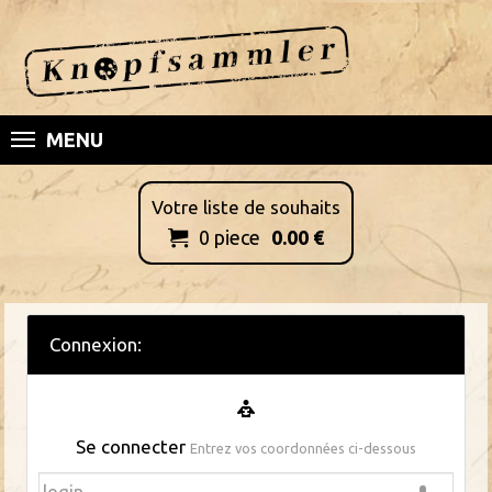
MENU
Votre liste de souhaits
0
piece
0.00
€

Connexion:
Se connecter
Entrez vos coordonnées ci-dessous