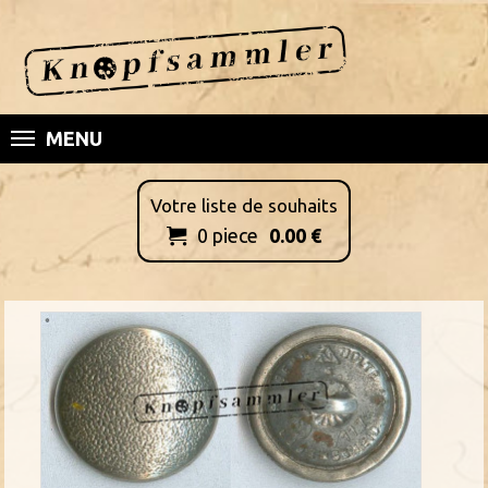
MENU
Votre liste de souhaits
0
piece
0.00
€
