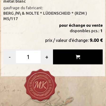
métal blanc
gaufrage du fabricant:
BERG /N\ & NOLTE * LÜDENSCHEID * (RZM )
M5/117
pour échange ou vente
disponibles pcs.:
1
9.00 €
prix / valeur d'échange:
-
+