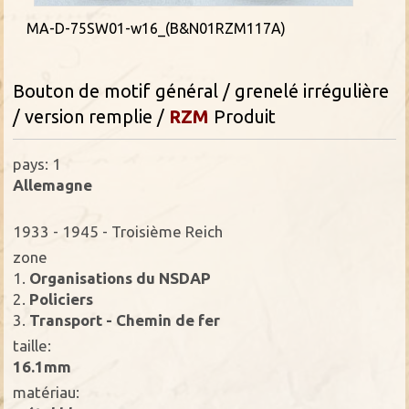
MA-D-75SW01-w16_(B&N01RZM117A)
Bouton
de motif général
/ grenelé irrégulière
/ version remplie /
RZM
Produit
pays: 1
Allemagne
1933 - 1945 - Troisième Reich
zone
1.
Organisations du NSDAP
2.
Policiers
3.
Transport - Chemin de fer
taille:
16.1mm
matériau: