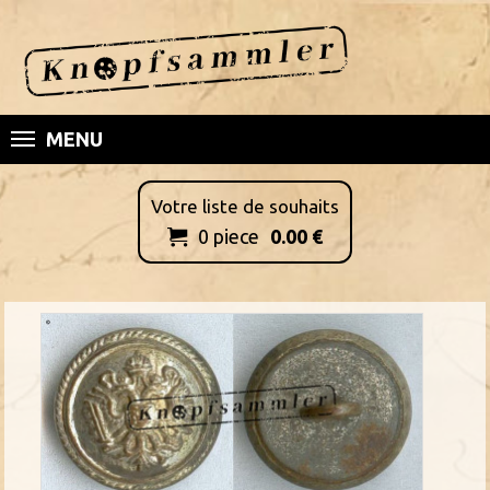
MENU
Votre liste de souhaits
0
piece
0.00
€
