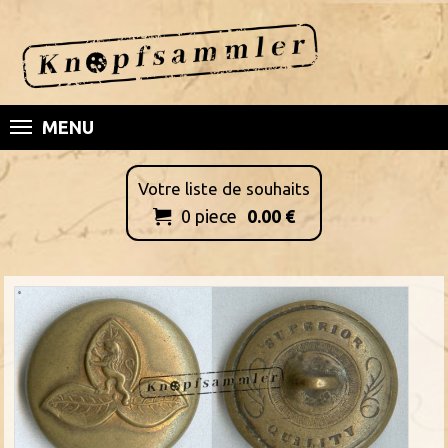
MENU
Votre liste de souhaits
0
piece
0.00
€
