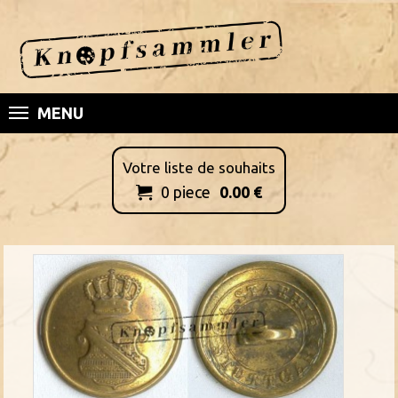
MENU
Votre liste de souhaits
0
piece
0.00
€
