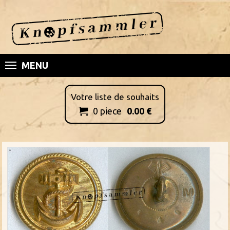
MENU
Votre liste de souhaits
0
piece
0.00
€
