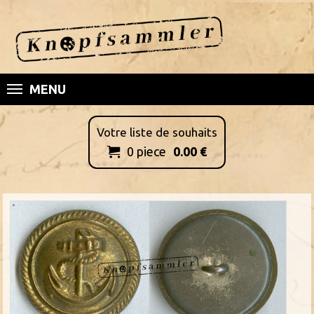
MENU
Votre liste de souhaits
0
piece
0.00
€
