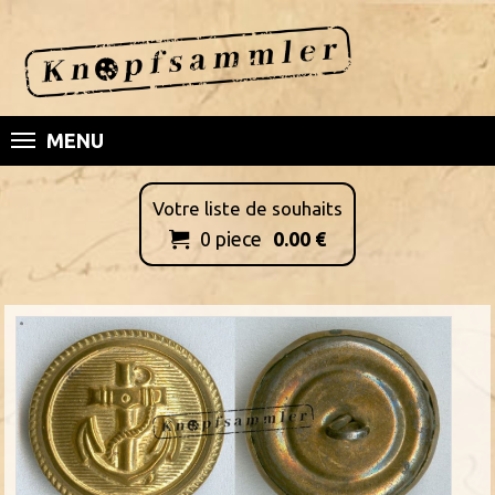
MENU
Votre liste de souhaits
0
piece
0.00
€
