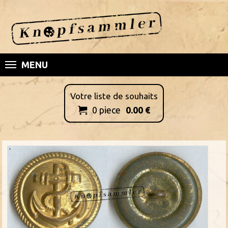
MENU
Votre liste de souhaits
0
piece
0.00
€
