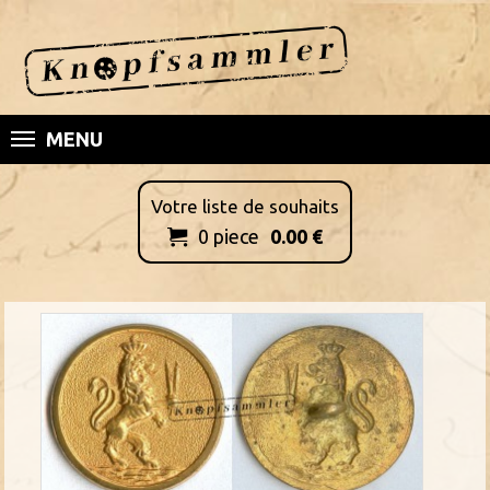
MENU
Votre liste de souhaits
0
piece
0.00
€
