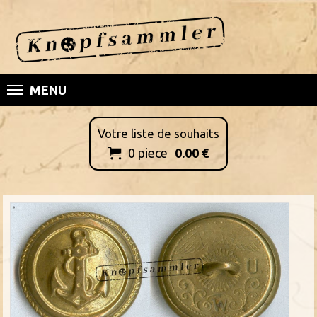
MENU
Votre liste de souhaits
0
piece
0.00
€
