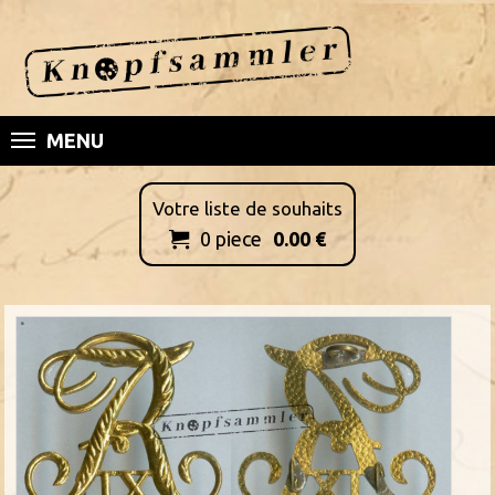
MENU
Votre liste de souhaits
0
piece
0.00
€
