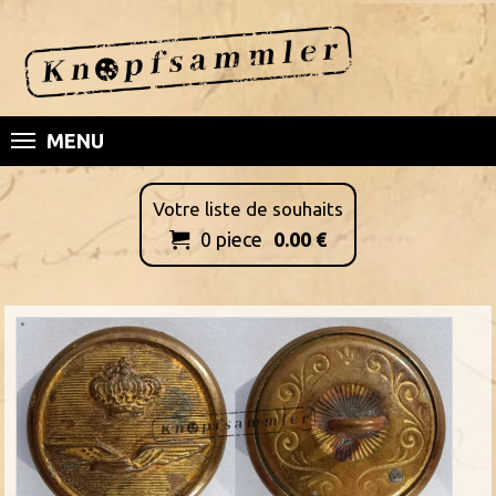
MENU
Votre liste de souhaits
0
piece
0.00
€
