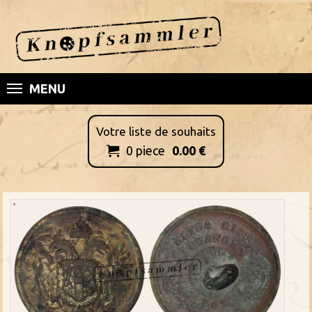
MENU
Votre liste de souhaits
0
piece
0.00
€
