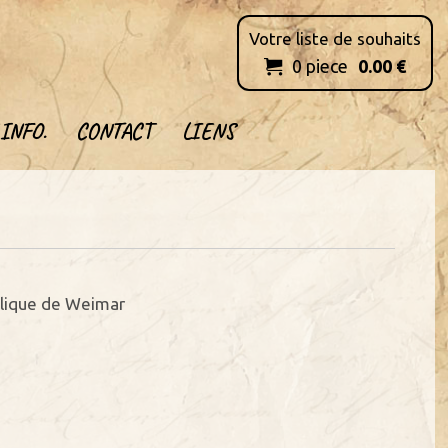
Votre liste de souhaits
0
piece
0.00
€

INFO.
CONTACT
LIENS
blique de Weimar