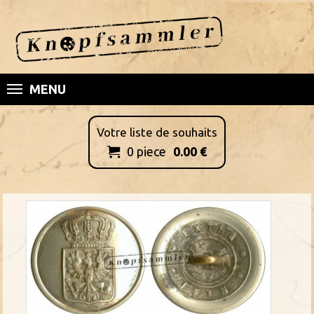
MENU
Votre liste de souhaits
0
piece
0.00
€
