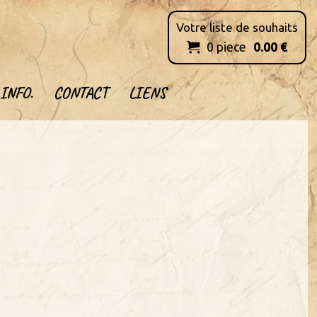
Votre liste de souhaits
0
piece
0.00
€

INFO.
CONTACT
LIENS