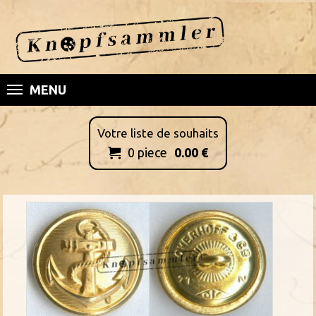
MENU
Votre liste de souhaits
0
piece
0.00
€
