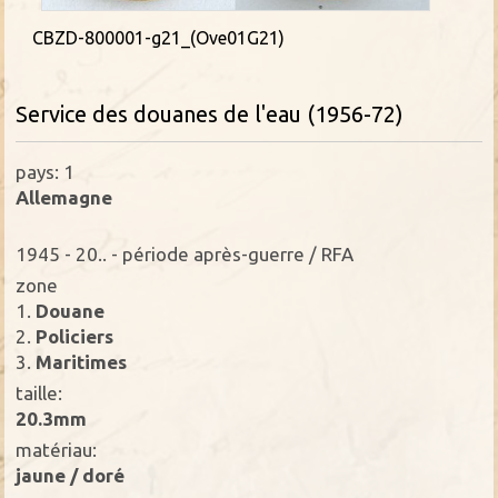
CBZD-800001-g21_(Ove01G21)
Service des douanes de l'eau (1956-72)
pays: 1
Allemagne
1945 - 20.. - période après-guerre / RFA
zone
1.
Douane
2.
Policiers
3.
Maritimes
taille:
20.3mm
matériau:
jaune / doré