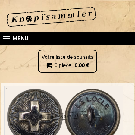
MENU
Votre liste de souhaits
0
piece
0.00
€
