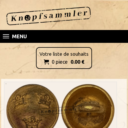
MENU
Votre liste de souhaits
0
piece
0.00
€
