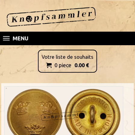
MENU
Votre liste de souhaits
0
piece
0.00
€
