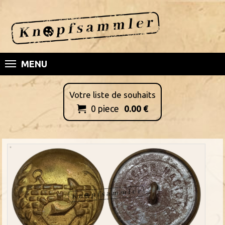
MENU
Votre liste de souhaits
0
piece
0.00
€
