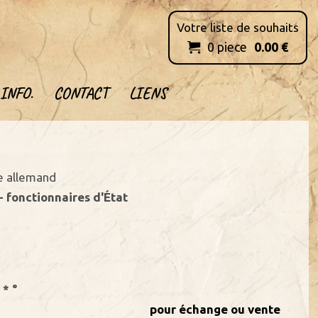
Votre liste de souhaits
0
piece
0.00
€

INFO.
CONTACT
LIENS
e allemand
- fonctionnaires d'État
 * °
pour échange ou vente