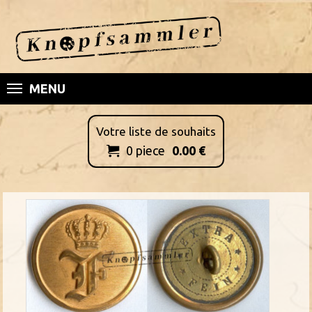
MENU
Votre liste de souhaits
0
piece
0.00
€
