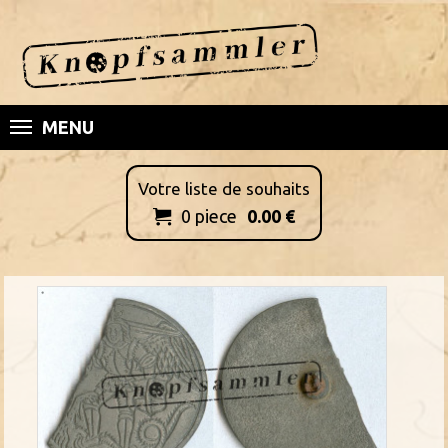
MENU
Votre liste de souhaits
0
piece
0.00
€
