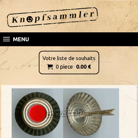
MENU
Votre liste de souhaits
0
piece
0.00
€
