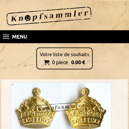
MENU
Votre liste de souhaits
0
piece
0.00
€
