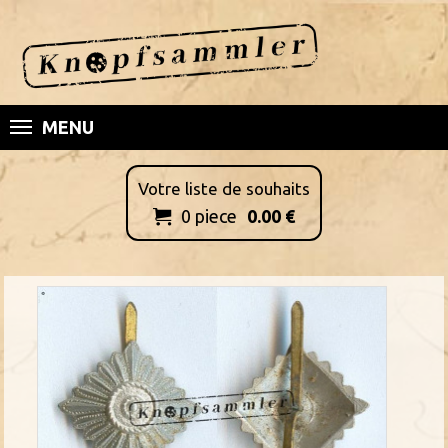
MENU
Votre liste de souhaits
0
piece
0.00
€
