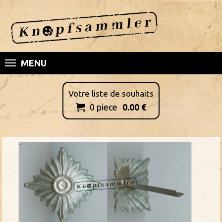
MENU
Votre liste de souhaits
0
piece
0.00
€
