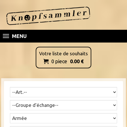
MENU
Votre liste de souhaits
0
piece
0.00
€
