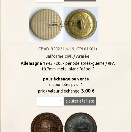
CBAD-850221-w19_(FPL01K01)
uniforme civil / Armée
Allemagne
1945 - 20.. - période après-guerre / RFA
18.7mm, métal blanc "dépoli"
pour échange ou vente
disponibles pcs.:
1
3.00 €
prix / valeur d'échange:
ajouter a la liste