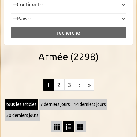
Armée (2298)
1
2
3
›
»
tous les articles
7 derniers jours
14 derniers jours
30 derniers jours


