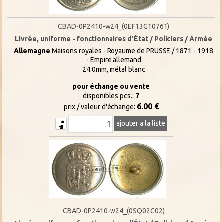
CBAD-0P2410-w24_(0EF13G10761)
Livrée, uniforme - fonctionnaires d'État / Policiers / Armée
Allemagne
Maisons royales - Royaume de PRUSSE / 1871 - 1918
- Empire allemand
24.0mm, métal blanc
pour échange ou vente
disponibles pcs.:
7
6.00 €
prix / valeur d'échange:
ajouter a la liste
CBAD-0P2410-w24_(0SQ02C02)